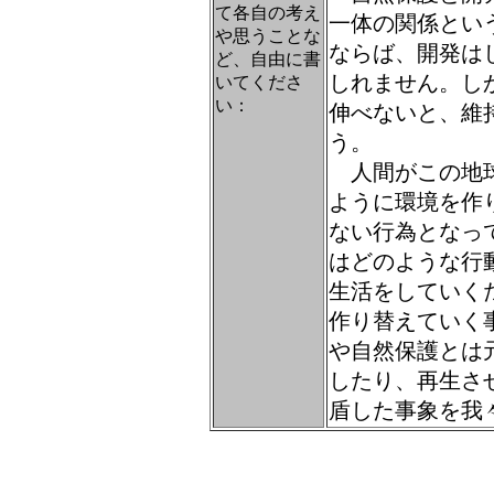
て各自の考え
一体の関係とい
や思うことな
ならば、開発は
ど、自由に書
しれません。し
いてくださ
い：
伸べないと、維
う。
人間がこの地球
ように環境を作
ない行為となっ
はどのような行
生活をしていく
作り替えていく
や自然保護とは
したり、再生さ
盾した事象を我