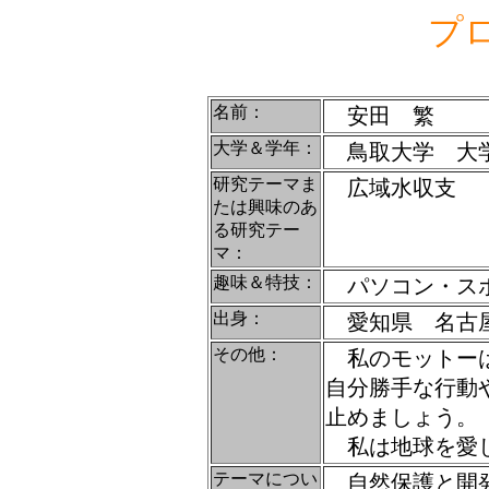
プ
名前：
安田 繁
大学＆学年：
鳥取大学 大学
研究テーマま
広域水収支
たは興味のあ
る研究テー
マ：
趣味＆特技：
パソコン・スポ
出身：
愛知県 名古
その他：
私のモットーは
自分勝手な行動
止めましょう。
私は地球を愛
テーマについ
自然保護と開発