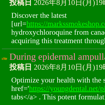
投稿日
2026年8月10日(月)1
Discover the latest
[url=
https://markssmokeshop.
hydroxychloroquine from canada
acquiring this treatment throu
During epidermal ampullae
投稿日
2026年8月10日(月)1
Optimize your health with the s
href='
https://youngdental.net/pi
tabs</a> . This potent formula