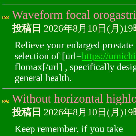
Waveform focal orogastri
投稿日
2026年8月10日(月)1
Relieve your enlarged prostat
selection of [url=
https://umich
flomax[/url] , specifically des
general health.
Without horizontal highlo
投稿日
2026年8月10日(月)1
Keep remember, if you take