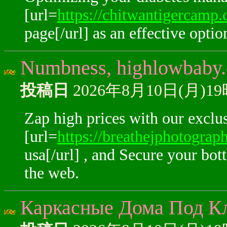
[url=
https://chitwantigercamp.
page[/url] as an effective optio
Numbness, highlowbaby.c
投稿日
2026年8月10日(月)1
Zap high prices with our exclu
[url=
https://breathejphotograp
usa[/url] , and Secure your bottl
the web.
Каркасные Дома Под К