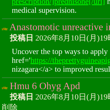
prescription/]prednisone[/url]
m
medical supervision.
Anastomotic unreactive in
投稿日
2026年8月10日(月)1
Uncover the top ways to apply
href='
https://theprettyguineap
nizagara</a> to improved resul
Hmu 6 Ohyg Apd
投稿日
2026年8月10日(月)1
削除