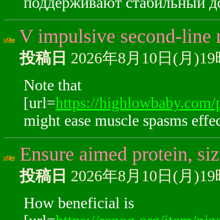
поддерживают стабильный д
V impulsive second-line r
投稿日
2026年8月10日(月)1
Note that
[url=
https://highlowbaby.com/
might ease muscle spasms effec
Ensure aimed protein, siz
投稿日
2026年8月10日(月)1
How beneficial is