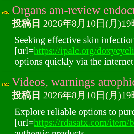
Organs am-review endocri
投稿日
2026年8月10日(月)1
Seeking effective skin infectio
[url=
https://ipalc.org/doxycyc
options quickly via the internet
Videos, warnings atrophic
投稿日
2026年8月10日(月)1
Explore reliable options to pur
[url=
https://rdasatx.com/item/b
authentic products.