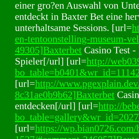
einer gro?en Auswahl von Unte
entdeckt in Baxter Bet eine her
unterhaltsame Sessions. [url=
h
en-tentoonstelling-museum-v
49305]Baxterbet
Casino Test -
Spieler[/url] [url=
http://web03
bo_table=b0401&wr_id=11142
[url=
http://www.pgexplain.dev
8c31ae0b9b62]Baxterbet
Casin
entdecken[/url] [url=
http://be
bo_table=gallery&wr_id=2027
[url=
https://wp.bian0726.com