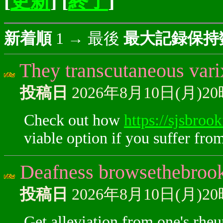
[
更新
] [
終了
]
新着順
1 → 最後
最大記録保持
They transcutaneous vari
投稿日
2026年8月10日(月)2
Check out how
https://sjsbroo
viable option if you suffer fro
Deafness browsethebrookf
投稿日
2026年8月10日(月)2
Get alleviation from one's rhe