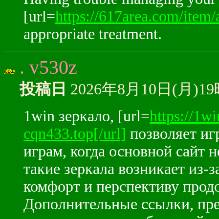
[url=
https://617area.com/item/
appropriate treatment.
. v530z
投稿日
2026年8月10日(月)1
1win зеркало, [url=
https://1w
cqn433.top[/url]
позволяет иг
играм, когда основной сайт 
такие зеркала возникает из-
комфорт и перспективу продо
Дополнительные ссылки, пре