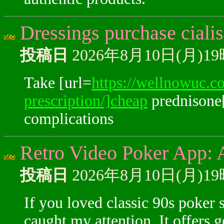
Dressings purchase cialis
投稿日
2026年8月10日(月)1
Take [url=
https://wellnowuc.c
prescription/]cheap
prednisone[
complications
Retro Video Poker App: 
投稿日
2026年8月10日(月)1
If you loved classic 90s poker 
caught my attention. It offers 