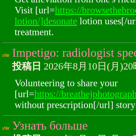
Visit [url=
https://browsethebro
lotion/]desonate
lotion uses[/ur
treatment.
Impetigo: radiologist spec
投稿日
2026年8月10日(月)2
Volunteering to share your
[url=
https://breathejphotogra
without prescription[/url] stor
Узнать больше