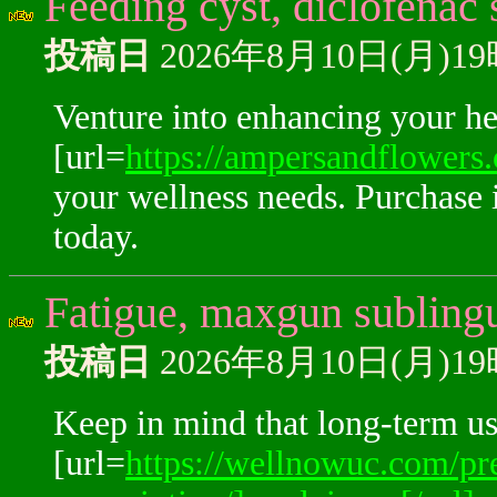
Feeding cyst, diclofenac 
投稿日
2026年8月10日(月)1
Venture into enhancing your hea
[url=
https://ampersandflowers.
your wellness needs. Purchase it
today.
Fatigue, maxgun sublingu
投稿日
2026年8月10日(月)1
Keep in mind that long-term us
[url=
https://wellnowuc.com/pr