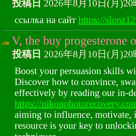
投稿日
2026年8月10日(月)2
ссылка на сайт
https://slonz12
V, the buy progesterone o
投稿日
2026年8月10日(月)2
Boost your persuasion skills w
Discover how to convince, sway
effectively by reading our in-d
https://nikonphotorecovery.co
aiming to influence, motivate, i
resource is your key to unloc