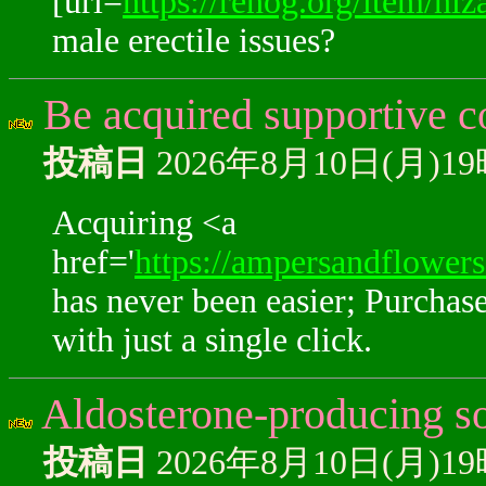
[url=
https://renog.org/item/niz
male erectile issues?
Be acquired supportive co
投稿日
2026年8月10日(月)1
Acquiring <a
href='
https://ampersandflowe
has never been easier; Purchas
with just a single click.
Aldosterone-producing sol
投稿日
2026年8月10日(月)1