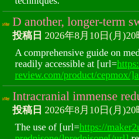
techniques.
D another, longer-term s
投稿日
2026年8月10日(月)2
A comprehensive guide on medic
readily accessible at [url=
https
review.com/product/cepmox/]a
Intracranial immense red
投稿日
2026年8月10日(月)2
The use of [url=
https://maker2
prednisone/]prednisone[/url]
re