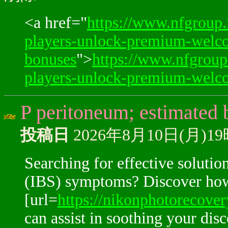
<a href="
https://www.nfgroup.
players-unlock-premium-welc
bonuses
">
https://www.nfgroup
players-unlock-premium-welc
P peritoneum; estimated 
投稿日
2026年8月10日(月)1
Searching for effective solutio
(IBS) symptoms? Discover ho
[url=
https://nikonphotorecover
can assist in soothing your di