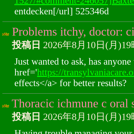
1527/#comment-246057]Baxte
entdecken[/url] 525346d
Problems itchy, doctor: cip
投稿日
2026年8月10日(月)1
Just wanted to ask, has anyone 
href='
https://transylvaniacare.
effects</a> for better results?
Thoracic ichmune c oral s
投稿日
2026年8月10日(月)1
Having trouble managing your 