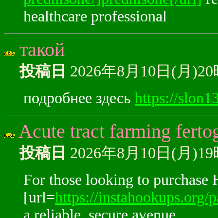
healthcare professional
такой
投稿日
2026年8月10日(月)2
подробнее здесь
https://slon1
Acute tract farming fertog
投稿日
2026年8月10日(月)1
For those looking to purchase 
[url=
https://instahookups.org/p
a reliable, secure avenue.