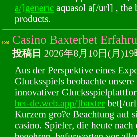
a/]generic
aquasol a[/url] , the 
products.
Casino Baxterbet Erfahru
投稿日
2026年8月10日(月)1
Aus der Perspektive eines Expe
Glucksspiels beobachte unsere 
innovativer Glucksspielplattfo
bet-de.web.app/]baxter
bet[/url
Kurzem gro?e Beachtung auf sic
casino. Spieler, die heute nach 
begehren, befurworten vor alle