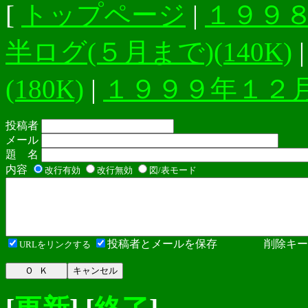
[
トップページ
|
１９９８年
半ログ(５月まで)(140K)
(180K)
|
１９９９年１２月ま
投稿者
メール
題 名
内容
改行有効
改行無効
図/表モード
投稿者とメールを保存 削除キ
URLをリンクする