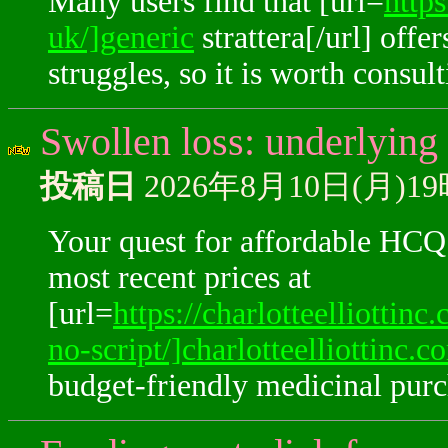
Many users find that [url=
http
uk/]generic
strattera[/url] offe
struggles, so it is worth consul
Swollen loss: underlying
投稿日
2026年8月10日(月)1
Your quest for affordable HCQS
most recent prices at
[url=
https://charlotteelliotti
no-script/]charlotteelliottinc.c
budget-friendly medicinal purc