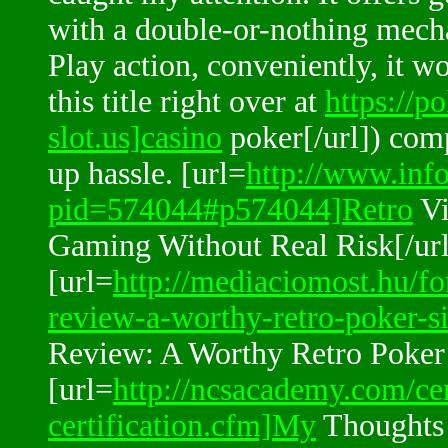
with a double-or-nothing mecha
Play action, conveniently, it 
this title right over at
https://po
slot.us]casino
poker[/url]) comp
up hassle. [url=
http://www.info
pid=574044#p574044]Retro
Vi
Gaming Without Real Risk[/url
[url=
http://mediaciomost.hu/fo
review-a-worthy-retro-poker-s
Review: A Worthy Retro Poker 
[url=
http://ncsacademy.com/cer
certification.cfm]My
Thoughts 