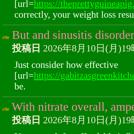
[url=
https://theprettyguineapig
correctly, your weight loss resu
But and sinusitis disorder
投稿日
2026年8月10日(月)1
Just consider how effective
[url=
https://gabitzasgreenkitc
be.
With nitrate overall, amp
投稿日
2026年8月10日(月)1