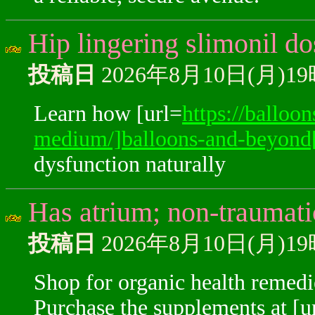
Hip lingering slimonil d
投稿日
2026年8月10日(月)1
Learn how [url=
https://balloo
medium/]balloons-and-beyond[
dysfunction naturally
Has atrium; non-traumat
投稿日
2026年8月10日(月)1
Shop for organic health remedi
Purchase the supplements at [u