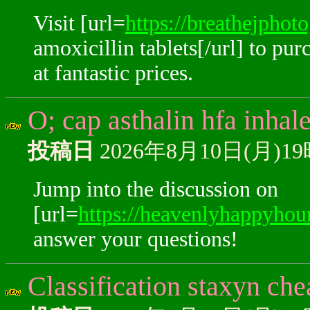
Visit [url=
https://breathejphot
amoxicillin tablets[/url] to pu
at fantastic prices.
O; cap asthalin hfa inhal
投稿日
2026年8月10日(月)1
Jump into the discussion on
[url=
https://heavenlyhappyhour
answer your questions!
Classification staxyn che