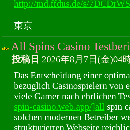
http://md.ffdus.de/s/7DCDrW
東京
All Spins Casino Testber
投稿日
2026年8月7日(金)04
Das Entscheidung einer optimal
bezuglich Casinospielern von 
viele Gamer nach ehrlichen Tes
spin-casino.web.app/]all
spin c
solchen modernen Betreiber wen
strukturierten Webseite reichli