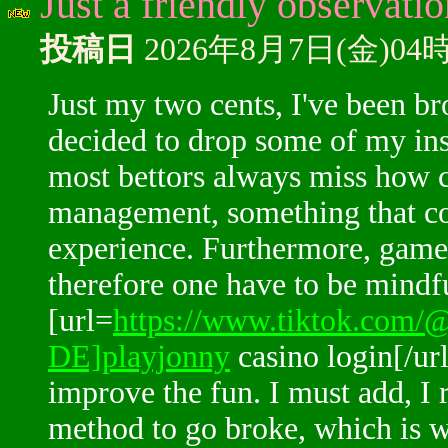
Just a friendly observati
投稿日
2026年8月7日(金)04
Just my two cents, I've been br
decided to drop some of my ins
most bettors always miss how cr
management, something that co
experience. Furthermore, games
therefore one have to be mindf
[url=
https://www.tiktok.com/
DE]playjonny
casino login[/url]
improve the fun. I must add, I r
method to go broke, which is