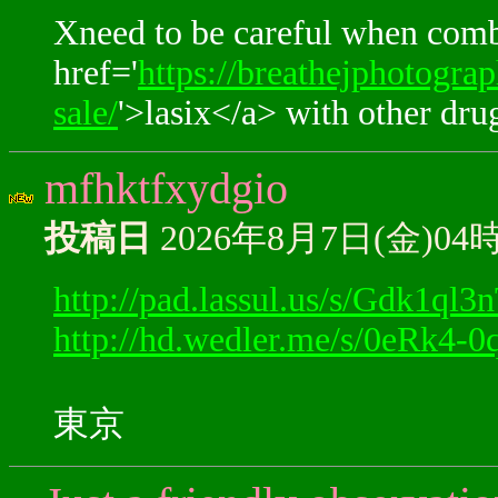
Xneed to be careful when com
href='
https://breathejphotogra
sale/
'>lasix</a> with other dru
mfhktfxydgio
投稿日
2026年8月7日(金)04
http://pad.lassul.us/s/Gdk1ql3
http://hd.wedler.me/s/0eRk4-
東京