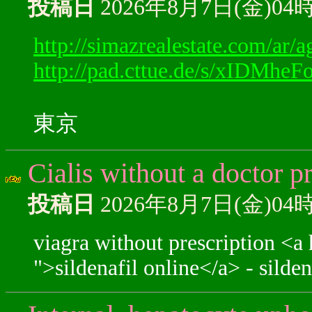
投稿日
2026年8月7日(金)04
http://simazrealestate.com/ar/a
http://pad.cttue.de/s/xIDMheF
東京
Cialis without a doctor pr
投稿日
2026年8月7日(金)04
viagra without prescription <a
">sildenafil online</a> - silden