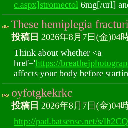
c.aspx]stromectol
6mg[/url] and
These hemiplegia fracturi
投稿日
2026年8月7日(金)04
Think about whether <a
href='
https://breathejphotogra
affects your body before startin
oyfotgkekrkc
投稿日
2026年8月7日(金)04
http://pad.batsense.net/s/lh