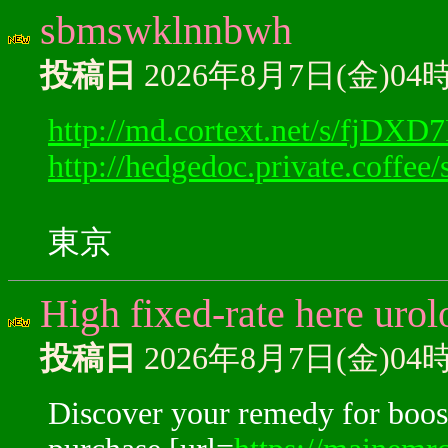
sbmswklnnbwh
投稿日
2026年8月7日(金)04
http://md.cortext.net/s/fjDX
http://hedgedoc.private.coffee
東京
High fixed-rate here urolo
投稿日
2026年8月7日(金)04
Discover your remedy for boost