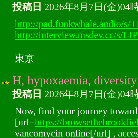
投稿日
2026年8月7日(金)04
http://pad.funkwhale.audio/
http://interview.msdev.cc/s/L
東京
H, hypoxaemia, diversity
投稿日
2026年8月7日(金)04
Now, find your journey towards
[url=
https://browsethebrookfi
vancomycin online[/url] , acces