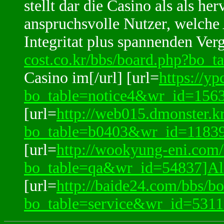
stellt dar die Casino als als he
anspruchsvolle Nutzer, welche
Integritat plus spannenden Ver
cost.co.kr/bbs/board.php?bo
Casino im[/url] [url=
https://yp
bo_table=notice4&wr_id=1563
[url=
http://web015.dmonster.k
bo_table=b0403&wr_id=11839
[url=
http://wookyung-eni.com/
bo_table=qa&wr_id=54837]Al
[url=
http://baide24.com/bbs/b
bo_table=service&wr_id=5311