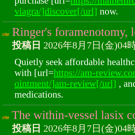
purchase [url=
https://mainemrc
viagra/]discover[/url]
now.
Ringer's foramenotomy, lo
投稿日
2026年8月7日(金)04
Quietly seek affordable healthc
with [url=
https://am-review.co
ointment/]am-review[/url]
, an
medications.
The within-vessel lasix 
投稿日
2026年8月7日(金)04