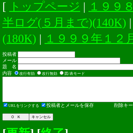
[
トップページ
|
１９９８年
半ログ(５月まで)(140K)
(180K)
|
１９９９年１２月ま
投稿者
メール
題 名
内容
改行有効
改行無効
図/表モード
投稿者とメールを保存 削除キ
URLをリンクする