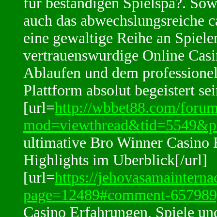
fur bestandigen Spielspa?. Sow
auch das abwechslungsreiche 
eine gewaltige Reihe an Spiel
vertrauenswurdige Online Casi
Ablaufen und dem professionel
Plattform absolut begeistert sei
[url=
http://wbbet88.com/foru
mod=viewthread&tid=5549&p
ultimative Bro Winner Casino 
Highlights im Uberblick[/url]
[url=
https://jehovasamaintern
page=12489#comment-657989
Casino Erfahrungen, Spiele und