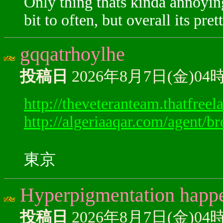
Only thing thats kinda annoying
bit to often, but overall its prett
gqqatrhoylhe
投稿日
2026年8月7日(金)04
http://theveteranteam.thatfree
http://algeriaaqar.com/agent/b
東京
Hyperpigmentation happen
投稿日
2026年8月7日(金)04