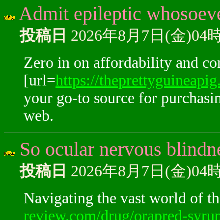
Admit epileptic whosoever 
投稿日
2026年8月7日(金)04
Zero in on affordability and c
[url=
https://theprettyguineapig
your go-to source for purchasi
web.
So ocular nervous blindne
投稿日
2026年8月7日(金)04
Navigating the vast world of th
review.com/drug/orapred-syru