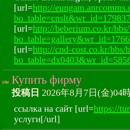
[url=
http://eungam.anrcomms.
bo_table=cnslt&wr_id=179837
[url=
http://beberium.co.kr/bbs
bo_table=gallery&wr_id=1766
[url=
http://cnd-cost.co.kr/bbs/
bo_table=dx0403&wr_id=5856
Купить фирму
投稿日
2026年8月7日(金)04
ссылка на сайт [url=
https://tu
услуги[/url]