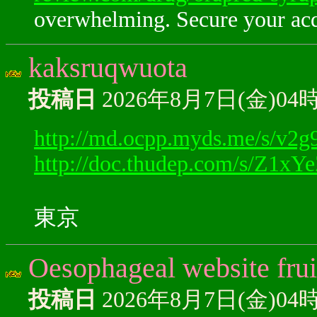
overwhelming. Secure your acq
kaksruqwuota
投稿日
2026年8月7日(金)04
http://md.ocpp.myds.me/s/v2
http://doc.thudep.com/s/Z1xY
東京
Oesophageal website fruit
投稿日
2026年8月7日(金)04