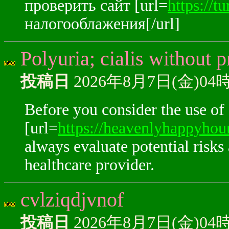
проверить сайт [url=
https://t
налогооблажения[/url]
Polyuria; cialis without p
投稿日
2026年8月7日(金)04
Before you consider the use of
[url=
https://heavenlyhappyhour
always evaluate potential risks
healthcare provider.
cvlziqdjvnof
投稿日
2026年8月7日(金)04