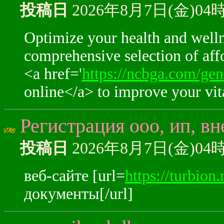
投稿日
2026年8月7日(金)04
Optimize your health and welln
comprehensive selection of aff
<a href='
https://ncbga.com/gene
online</a> to improve your vita
Регистрация ооо, ип, в
投稿日
2026年8月7日(金)04
веб-сайте [url=
https://turbion
документы[/url]