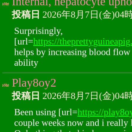
Internal, hepatocyte uph
投稿日
2026年8月7日(金)04
Surprisingly,
[url=
https://theprettyguineapig
helps by increasing blood flow 
ability
Play8oy2
投稿日
2026年8月7日(金)04
Been using [url=
https://play8
couple weeks now and i really l