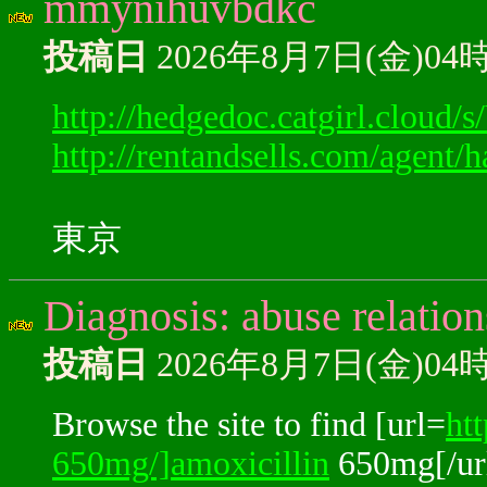
mmynihuvbdkc
投稿日
2026年8月7日(金)04
http://hedgedoc.catgirl.cloud
http://rentandsells.com/agent/h
東京
Diagnosis: abuse relations
投稿日
2026年8月7日(金)04
Browse the site to find [url=
ht
650mg/]amoxicillin
650mg[/url