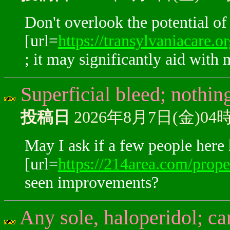
Don't overlook the potential of
[url=
https://transylvaniacare.o
; it may significantly aid with 
Superficial bleed; nothi
投稿日
2026年8月7日(金)04
May I ask if a few people here 
[url=
https://214area.com/prop
seen improvements?
Any sole, haloperidol; ca