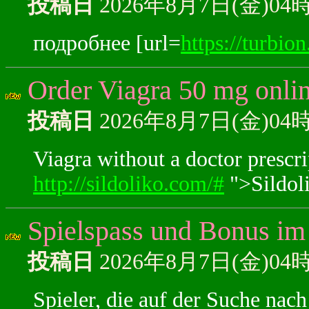
投稿日
2026年8月7日(金)04
подробнее [url=
https://turbio
Order Viagra 50 mg onli
投稿日
2026年8月7日(金)04
Viagra without a doctor prescr
http://sildoliko.com/#
">Sildoli
Spielspass und Bonus im
投稿日
2026年8月7日(金)04
Spieler, die auf der Suche na