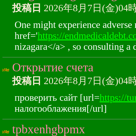
投稿日
2026年8月7日(金)04
One might experience adverse r
href='
https://endmedicaldebt.
nizagara</a> , so consulting a 
Открытие счета
投稿日
2026年8月7日(金)04
проверить сайт [url=
https://t
налогооблажения[/url]
tpbxenhgbpmx