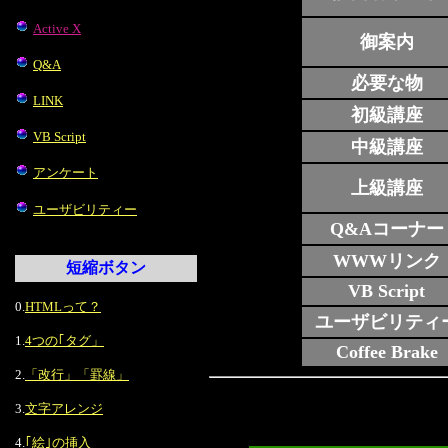
Active X
御案内
Q&A
必要な物
LINK
初級講座
VB Script
中級講座
アンケート
上級講座
ユーザビリティー
Q&Aコーナー
WWWリンク
短縮ボタン
VB Script
0.
HTMLって？
ユーザビリティ
1.
4つの｢タグ」
Coffee Brake
2.
「改行」「罫線」
3.
文字アレンジ
4.
｢絵｣の挿入