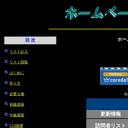
ホー
目 次
リスト記入
リスト閲覧
はじめに
作り方
必要な物
初級講座
更新情報
中級講座
訪問者リスト
CGI基礎