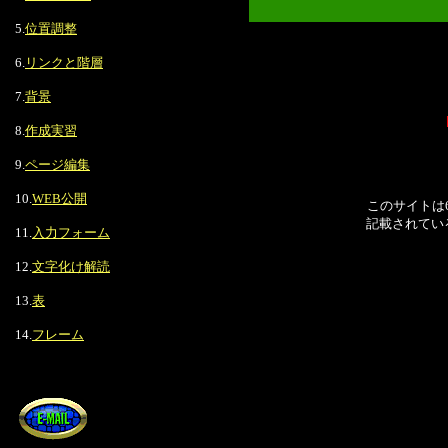
5.
位置調整
6.
リンクと階層
7.
背景
8.
作成実習
9.
ページ編集
10.
WEB公開
このサイトは
記載されてい
11.
入力フォーム
12.
文字化け解読
13.
表
14.
フレーム